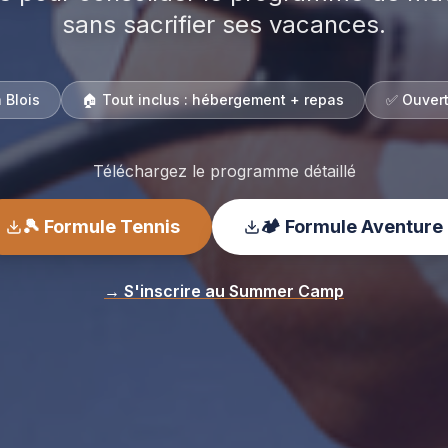
sans sacrifier ses vacances.
 Blois
🏠 Tout inclus : hébergement + repas
✅ Ouvert
Téléchargez le programme détaillé
🎾 Formule Tennis
🏕️ Formule Aventure
→ S'inscrire au Summer Camp