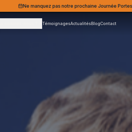
 manquez pas notre prochaine Journée Portes Ouvertes !
J
ui sommes-nous ?
Témoignages
Actualités
Blog
Contact