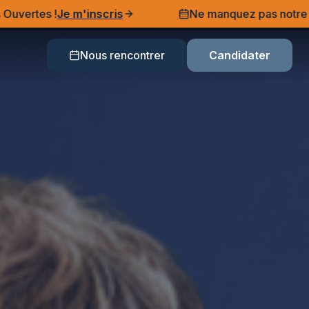
e m'inscris
Ne manquez pas notre prochaine Jo
Nous rencontrer
Candidater