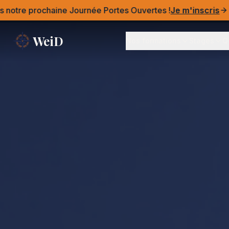
aine Journée Portes Ouvertes !
Je m'inscris
Ne
WeiD
Nos formations
Stages
Q